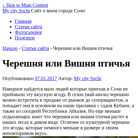
↓ Skip to Main Content
My city Sochi
Сайт о моем городе Сочи
Главная
Статьи сайта
Фотогалерея
Полезное
Начало
›
Статьи сайта
›
Черешня или Вишня птичья
Черешня или Вишня птичья
Опубликовано
07.01.2017
Автор:
My city Sochi
Наверное найдется мало людей которые приехав в Сочи не
пробовали эту вкусную ягоду. В сезон (май-июль) черешню
можно встретить в продаже от рынков до супермаркетов, и
попадает она в основном на наши прилавки с садов Кубани, а
также из соседней Республики Абхазия. Но еще меньше
отдыхающих знает что черешня или вишня птичья растет в
наших лесах в диком виде. Отличие от культурной черешни
это ягоды, которые немного меньше в размере и своем
неповторимом вкусе.