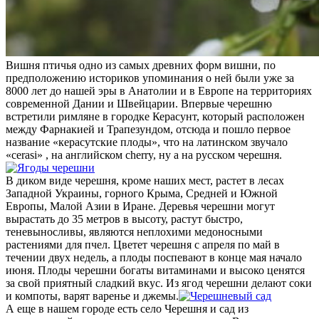
Вишня птичья одно из самых древних форм вишни, по
предположению историков упоминания о ней были уже за
8000 лет до нашей эры в Анатолии и в Европе на территориях
современной Дании и Швейцарии. Впервые черешню
встретили римляне в городке Керасунт, который расположен
между Фарнакией и Трапезундом, отсюда и пошло первое
название «керасутские плоды», что на латинском звучало
«cerasi» , на английском cherry, ну а на русском черешня.
В диком виде черешня, кроме наших мест, растет в лесах
Западной Украины, горного Крыма, Средней и Южной
Европы, Малой Азии в Иране. Деревья черешни могут
вырастать до 35 метров в высоту, растут быстро,
теневыносливы, являются неплохими медоносными
растениями для пчел. Цветет черешня с апреля по май в
течении двух недель, а плоды поспевают в конце мая начало
июня. Плоды черешни богаты витаминами и высоко ценятся
за свой приятный сладкий вкус. Из ягод черешни делают соки
и компоты, варят варенье и джемы.
А еще в нашем городе есть село Черешня и сад из