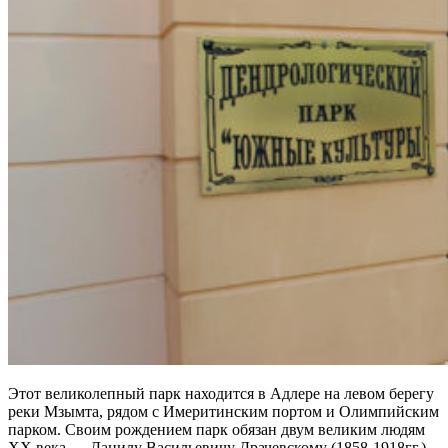
Этот великолепный парк находится в Адлере на левом берегу
реки Мзымта, рядом с Имеритинским портом и Олимпийским
парком. Своим рождением парк обязан двум великим людям
XX века — Данилу Васильевичу Драчевскому (1858-1918гг.)