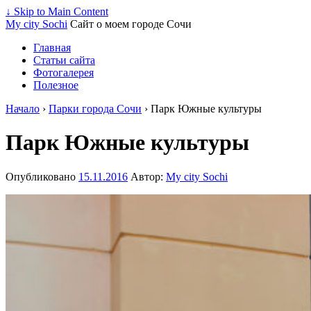
↓ Skip to Main Content
My city Sochi
Сайт о моем городе Сочи
Главная
Статьи сайта
Фотогалерея
Полезное
Начало
›
Парки города Сочи
›
Парк Южные культуры
Парк Южные культуры
Опубликовано
15.11.2016
Автор:
My city Sochi