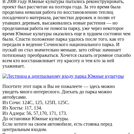
В 2008 году Южные культуры пытались реконструировать,
проект был рассчитан на полтора года. За это время была
проделана немалая работа по восстановлению теплиц
посадочного материала, расчистки дорожек и полян от
упавших деревьев, высаживались новые растения — но
проделанная работа не помогла парку, уже через некоторое
время Южные культуры оказались еще в худшем состояни чем
были. Спасти положение парка удалось после того, как его
передали в ведение Сочинского национального парка. И
пускай он стал значительно меньше, зато сейчас начинает
потихоньку преображаться. Хочется сказать огромное спасибо
всем кто восстанавливает эту красоту и тем кто за ней
ухаживает.
Посетите этот парк и Вы не пожалеете — здесь можно
увидеть много интересного. Доехать до парка можно
автобусами.
Из Сочи: 124С, 125, 125П, 125С.
Из Хосты: 117, 134.
Из Адлера: 56, 57,170, 171, 173.
До остановки Южные культуры.
Если хотите на своем автомобиле, есть стоянка перед
центральным входом.