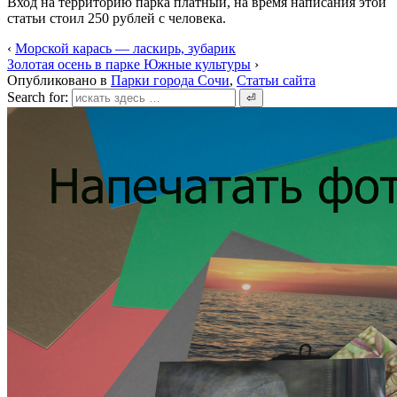
Вход на территорию парка платный, на время написания этой
статьи стоил 250 рублей с человека.
‹
Морской карась — ласкирь, зубарик
Золотая осень в парке Южные культуры
›
Опубликовано в
Парки города Сочи
,
Статьи сайта
Search for: