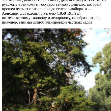
русскому военному и государственному деятелю, который
прошел путь от прапорщика до генерал-майора, и —
Арнольду Эдуардовичу Регелю (1858-1917гг.),
потомственному садоводу и дендрологу, по образованию
инженер, занимавшийся планировкой частных садов.