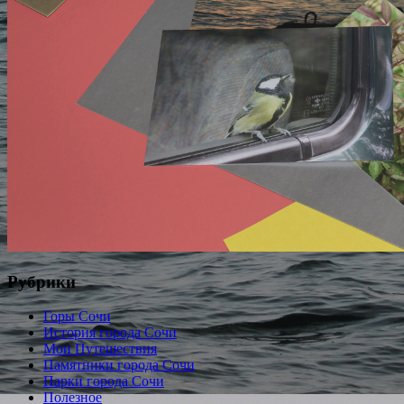
Рубрики
Горы Сочи
История города Сочи
Мои Путешествия
Памятники города Сочи
Парки города Сочи
Полезное