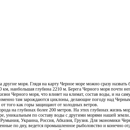
 другие моря. Глядя на карту Черное море можно сразу назвать б
0 км, наибольшая глубина 2210 м. Берега Черного моря почти н
зни Черного моря, что влияет на климат, состав воды, и на саму
 именно там зарождаются циклоны, делающие погоду над Черным
 от того как горы защищают от холодных ветров.
орода на глубинах более 200 метров. На этих глубинах жизнь мо
оре, уникальным по составу воды с другими морями нашей земли.
 Румыния, Украина, Россия, Абхазия, Грузия. Для экономики Чер
енные по дну, ведется промышленное рыболовство и конечно от