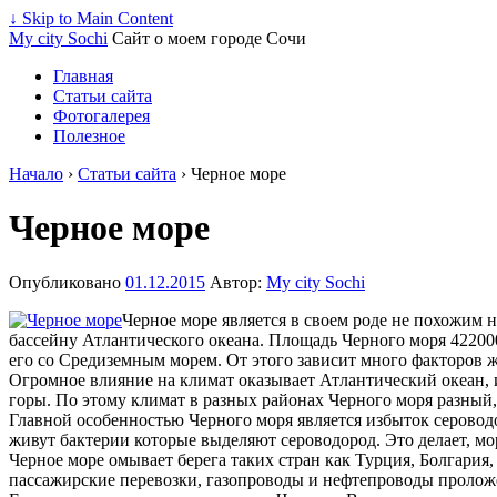
↓ Skip to Main Content
My city Sochi
Сайт о моем городе Сочи
Главная
Статьи сайта
Фотогалерея
Полезное
Начало
›
Статьи сайта
›
Черное море
Черное море
Опубликовано
01.12.2015
Автор:
My city Sochi
Черное море является в своем роде не похожим на
бассейну Атлантического океана. Площадь Черного моря 42200
его со Средиземным морем. От этого зависит много факторов жи
Огромное влияние на климат оказывает Атлантический океан,
горы. По этому климат в разных районах Черного моря разный,
Главной особенностью Черного моря является избыток серовод
живут бактерии которые выделяют сероводород. Это делает, м
Черное море омывает берега таких стран как Турция, Болгария,
пассажирские перевозки, газопроводы и нефтепроводы пролож