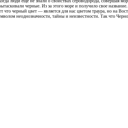
огда люди еще не знали о свойствах сероводорода, совершая мор
вытаскивали черные. Из за этого море и получило свое название.
 что черный цвет — является для нас цветом траура, но на Восто
имволом неоднозначности, тайны и неизвестности. Так что Черн