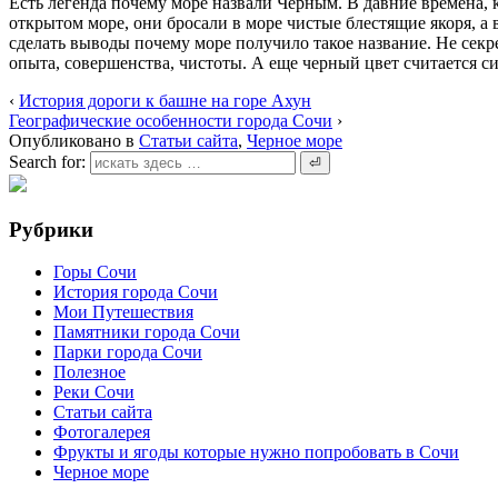
Есть легенда почему море назвали Черным. В давние времена, к
открытом море, они бросали в море чистые блестящие якоря, а 
сделать выводы почему море получило такое название. Не секрет
опыта, совершенства, чистоты. А еще черный цвет считается с
‹
История дороги к башне на горе Ахун
Географические особенности города Сочи
›
Опубликовано в
Статьи сайта
,
Черное море
Search for:
Рубрики
Горы Сочи
История города Сочи
Мои Путешествия
Памятники города Сочи
Парки города Сочи
Полезное
Реки Сочи
Статьи сайта
Фотогалерея
Фрукты и ягоды которые нужно попробовать в Сочи
Черное море