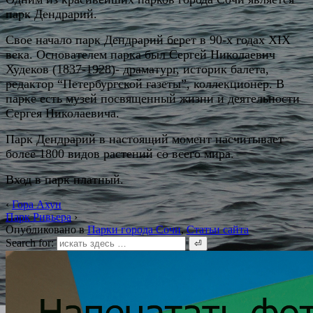
парк Дендрарий.
Свое начало парк Дендрарий берет в 90-х годах XIX
века. Основателем парка был Сергей Николаевич
Худеков (1837-1928)- драматург, историк балета,
редактор “Петербургской газеты”, коллекционер. В
парке есть музей посвященный жизни и деятельности
Сергея Николаевича.
Парк Дендрарий в настоящий момент насчитывает
более 1800 видов растений со всего мира.
Вход в парк платный.
‹
Гора Ахун
Парк Ривьера
›
Опубликовано в
Парки города Сочи
,
Статьи сайта
Search for: