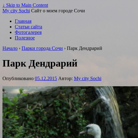
↓ Skip to Main Content
My city Sochi
Сайт о моем городе Сочи
Главная
Статьи сайта
Фотогалерея
Полезное
Начало
›
Парки города Сочи
›
Парк Дендрарий
Парк Дендрарий
Опубликовано
05.12.2015
Автор:
My city Sochi