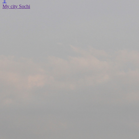
⇧
My city Sochi