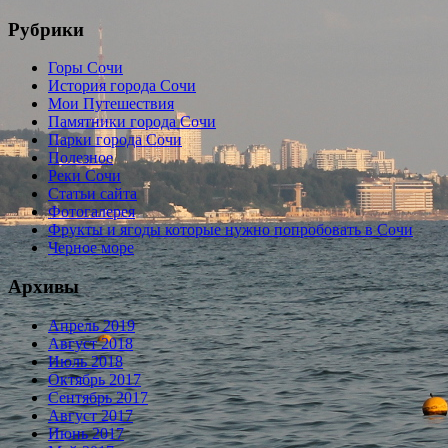
Рубрики
Горы Сочи
История города Сочи
Мои Путешествия
Памятники города Сочи
Парки города Сочи
Полезное
Реки Сочи
Статьи сайта
Фотогалерея
Фрукты и ягоды которые нужно попробовать в Сочи
Черное море
Архивы
Апрель 2019
Август 2018
Июль 2018
Октябрь 2017
Сентябрь 2017
Август 2017
Июнь 2017